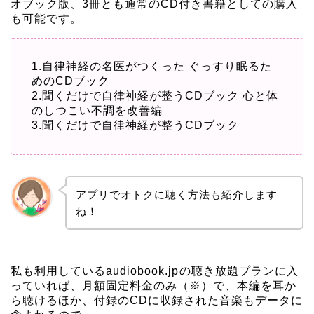
オブック版、3冊とも通常のCD付き書籍としての購入
も可能です。
1.自律神経の名医がつくった ぐっすり眠るた
めのCDブック
2.聞くだけで自律神経が整うCDブック 心と体
のしつこい不調を改善編
3.聞くだけで自律神経が整うCDブック
アプリでオトクに聴く方法も紹介します
ね！
私も利用している
audiobook.jp
の聴き放題プランに入
っていれば、月額固定料金のみ（※）で、本編を耳か
ら聴けるほか、付録のCDに収録された音楽もデータに