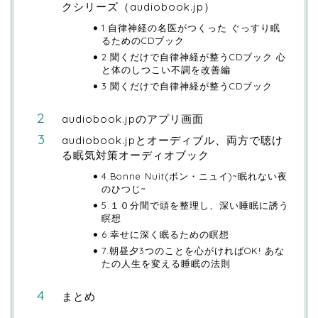
クシリーズ（audiobook.jp）
1.自律神経の名医がつくった ぐっすり眠
るためのCDブック
2.聞くだけで自律神経が整うCDブック 心
と体のしつこい不調を改善編
3.聞くだけで自律神経が整うCDブック
audiobook.jpのアプリ画面
audiobook.jpとオーディブル、両方で聴け
る眠気対策オーディオブック
4.Bonne Nuit(ボン・ニュイ)~眠れない夜
のひつじ~
5.１０分間で頭を整理し、深い睡眠に誘う
瞑想
6.幸せに深く眠るための瞑想
7.朝昼夕3つのことを心がければOK! あな
たの人生を変える睡眠の法則
まとめ