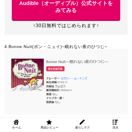
Audible（オーディブル）公式サイトを
みてみる
↑30日無料ではじめられます↑
4.Bonne Nuit(ボン・ニュイ)~眠れない夜のひつじ~
こちらは、女性の声で延々とフランス語でひつじの数
ホーム
商品レビュー
暮らしテク
目次
を数えてもらえるという、一風かわった音声オーディ