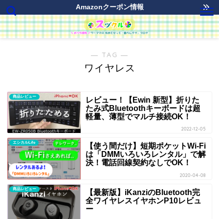
Amazonクーポン情報
― TAG ―
ワイヤレス
商品レビュー
レビュー！【Ewin 新型】折りた
たみ式Bluetoothキーボードは超
軽量、薄型でマルチ接続OK！
2022-12-05
エシカルLife
【使う間だけ】短期ポケットWi-Fi
は「DMMいろいろレンタル」で解
決！電話回線契約なしでOK！
2020-04-08
商品レビュー
【最新版】iKanziのBluetooth完
全ワイヤレスイヤホンP10レビュ
ー