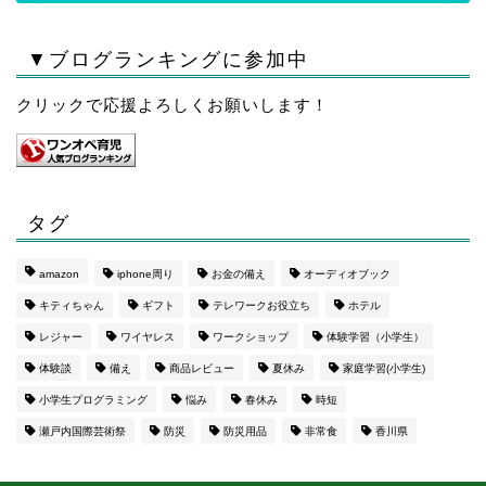
▼ブログランキングに参加中
クリックで応援よろしくお願いします！
タグ
amazon
iphone周り
お金の備え
オーディオブック
キティちゃん
ギフト
テレワークお役立ち
ホテル
レジャー
ワイヤレス
ワークショップ
体験学習（小学生）
体験談
備え
商品レビュー
夏休み
家庭学習(小学生)
小学生プログラミング
悩み
春休み
時短
瀬戸内国際芸術祭
防災
防災用品
非常食
香川県