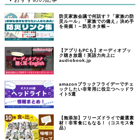
防災家族会議で何話す？「家族の防
災ルール」「家族での備え」決め手
を発掘！～防災ネタ帳～
【アプリもPCも】オーディオブッ
ク聴き放題！英語力向上に
audiobook.jp
amazonブラックフライデーでチェ
ックしたい非常用に役立つヘッドラ
イト5選
【無添加】フリーズドライで厳選素
材！非常食にもなる！（コスモス食
品）