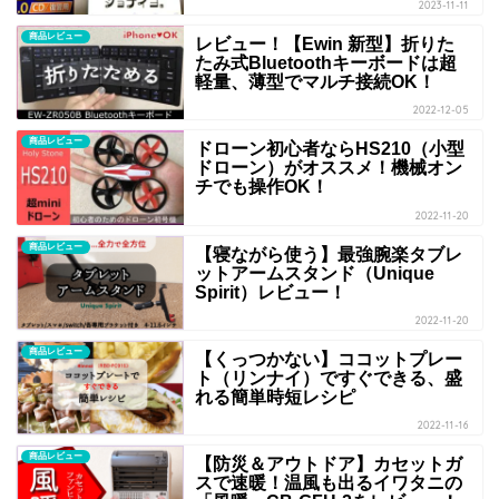
2023-11-11
商品レビュー
レビュー！【Ewin 新型】折りた
たみ式Bluetoothキーボードは超
軽量、薄型でマルチ接続OK！
2022-12-05
商品レビュー
ドローン初心者ならHS210（小型
ドローン）がオススメ！機械オン
チでも操作OK！
2022-11-20
商品レビュー
【寝ながら使う】最強腕楽タブレ
ットアームスタンド（Unique
Spirit）レビュー！
2022-11-20
商品レビュー
【くっつかない】ココットプレー
ト（リンナイ）ですぐできる、盛
れる簡単時短レシピ
2022-11-16
商品レビュー
【防災＆アウトドア】カセットガ
スで速暖！温風も出るイワタニの