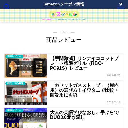
Amazonクーポン情報
― TAG ―
商品レビュー
商品レビュー
【手間激減】リンナイココットプ
レート標準グリル（RBO-
PC91S）レビュー
2023-11-23
防災、悩み解決
「カセットガスストーブ」（屋内
用）の選び方！イワタニで比較・
防災用にも◎
2023-11-19
商品レビュー
大人の英語学びなおし、手ぶらで
DUO3.0聞き流し