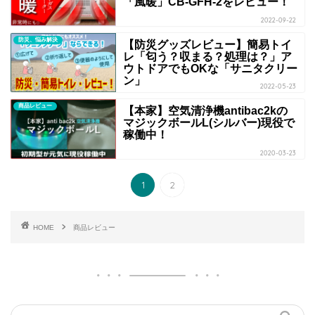
「風暖」CB-GFH-2をレビュー！
2022-09-22
防災、悩み解決
【防災グッズレビュー】簡易トイ
レ「匂う？収まる？処理は？」ア
ウトドアでもOKな「サニタクリー
ン」
2022-05-23
商品レビュー
【本家】空気清浄機antibac2kの
マジックボールL(シルバー)現役で
稼働中！
2020-03-23
1
2
HOME
商品レビュー