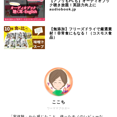
【アプリもPCも】オーディオブッ
ク聴き放題！英語力向上に
audiobook.jp
【無添加】フリーズドライで厳選素
材！非常食にもなる！（コスモス食
品）
ここち
ワーママブロガー
「実体験」から感じたこと、使ったモノのレビューな