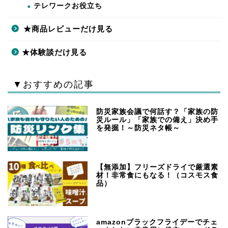
テレワークお役立ち
★商品レビューだけ見る
★体験談だけ見る
▼おすすめの記事
防災家族会議で何話す？「家族の防
災ルール」「家族での備え」決め手
を発掘！～防災ネタ帳～
【無添加】フリーズドライで厳選素
材！非常食にもなる！（コスモス食
品）
amazonブラックフライデーでチェ