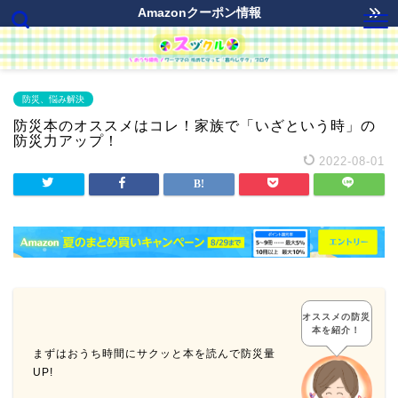
Amazonクーポン情報
防災、悩み解決
防災本のオススメはコレ！家族で「いざという時」の
防災力アップ！
2022-08-01
オススメの防災
本を紹介！
まずはおうち時間にサクッと本を読んで防災量
UP!