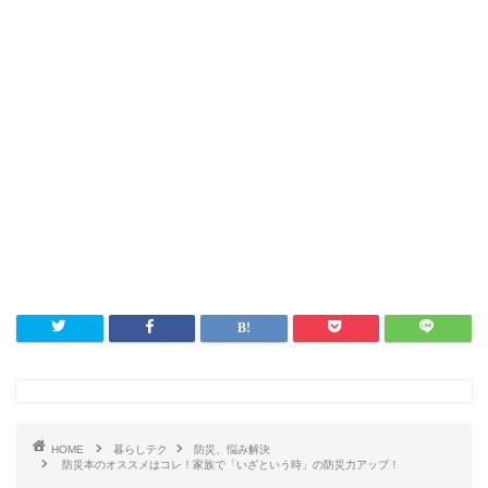
HOME
暮らしテク
防災、悩み解決
防災本のオススメはコレ！家族で「いざという時」の防災力アップ！