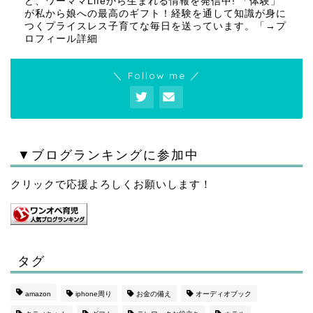
ど、ワーママLifeから生まれる情報を発信中! 「体験」
が私から娘への最高のギフト！経験を通して知識が身に
つくプライスレス子育てな毎日を送っています。「
→プ
ロフィール詳細
＼ Follow me ／
▼ブログランキングに参加中
クリックで応援よろしくお願いします！
タグ
amazon
iphone周り
お金の備え
オーディオブック