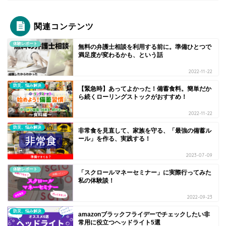
関連コンテンツ
体験レポート
無料の弁護士相談を利用する前に。準備ひとつで
満足度が変わるかも、という話
2022-11-22
防災、悩み解決
【緊急時】あってよかった！備蓄食料。簡単だか
ら続くローリングストックがおすすめ！
2022-11-22
防災、悩み解決
非常食を見直して、家族を守る、「最強の備蓄ル
ール」を作る、実践する！
2023-07-09
体験レポート
「スクロールマネーセミナー」に実際行ってみた
私の体験談！
2022-09-23
防災、悩み解決
amazonブラックフライデーでチェックしたい非
常用に役立つヘッドライト5選