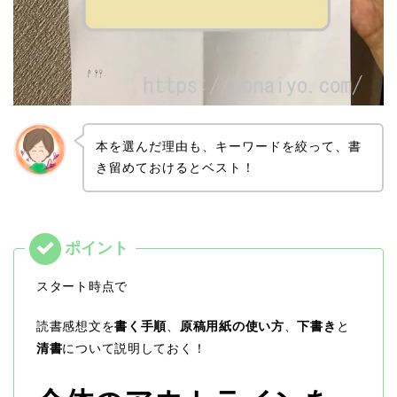
本を選んだ理由も、キーワードを絞って、書
き留めておけるとベスト！
スタート時点で
読書感想文を
書く手順
、
原稿用紙の使い方
、
下書き
と
清書
について説明しておく！