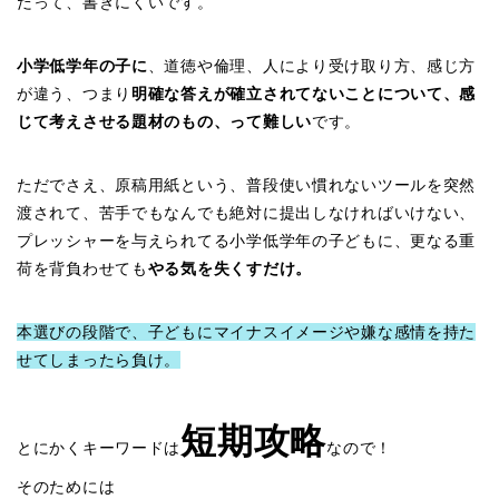
だって、書きにくいです。
小学低学年の子に
、道徳や倫理、人により受け取り方、感じ方
が違う、つまり
明確な答えが確立されてないことについて、感
じて考えさせる題材のもの、って難しい
です。
ただでさえ、原稿用紙という、普段使い慣れないツールを突然
渡されて、苦手でもなんでも絶対に提出しなければいけない、
プレッシャーを与えられてる小学低学年の子どもに、更なる重
荷を背負わせても
やる気を失くすだけ。
本選びの段階で、子どもにマイナスイメージや嫌な感情を持た
せてしまったら負け。
短期攻略
とにかくキーワードは
なので！
そのためには