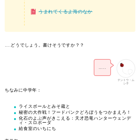
うまれてくるよ海のなか
….どうでしょう。書けそうですか？？
…..
テントウ・ム
シ子
ちなみに中学年：
ライスボールとみそ蔵と
秘密の大作戦！フードバンクどろぼうをつかまえろ！
化石のよぶ声がきこえる：天才恐竜ハンターウェンデ
ィ・スロボーダ
給食室のいちにち