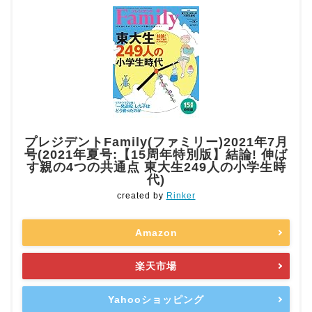
プレジデントFamily(ファミリー)2021年7月
号(2021年夏号:【15周年特別版】結論! 伸ば
す親の4つの共通点 東大生249人の小学生時
代)
created by
Rinker
Amazon
楽天市場
Yahooショッピング